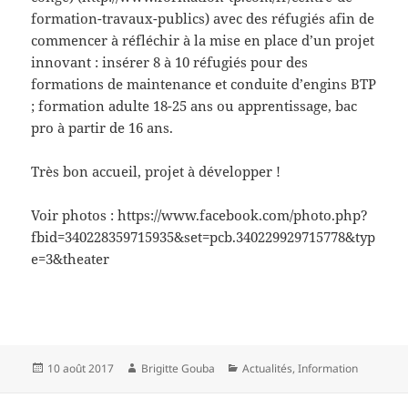
formation-travaux-publics) avec des réfugiés afin de
commencer à réfléchir à la mise en place d’un projet
innovant : insérer 8 à 10 réfugiés pour des
formations de maintenance et conduite d’engins BTP
; formation adulte 18-25 ans ou apprentissage, bac
pro à partir de 16 ans.
Très bon accueil, projet à développer !
Voir photos : https://www.facebook.com/photo.php?
fbid=340228359715935&set=pcb.340229929715778&typ
e=3&theater
Publié
Auteur
Catégories
10 août 2017
Brigitte Gouba
Actualités
,
Information
le
Navigation