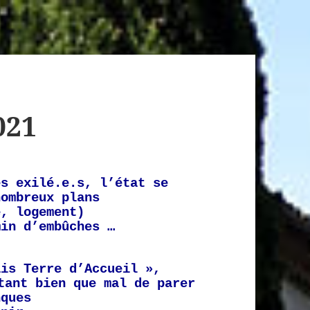
021
es exilé.e.s, l’état se
nombreux plans
e, logement)
min d’embûches …
ais Terre d’Accueil »,
tant bien que mal de parer
nques