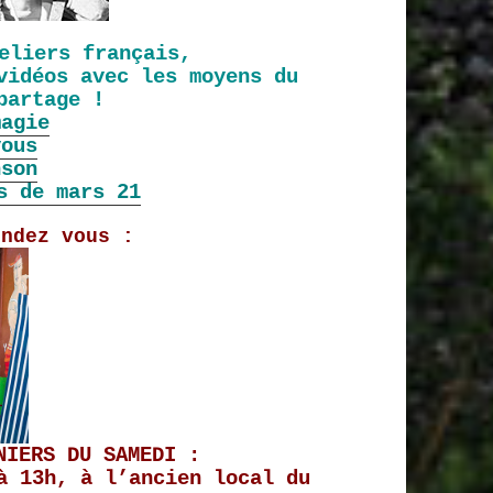
eliers français,
vidéos avec les moyens du
partage !
magie
vous
nson
s de mars 21
endez vous :
NIERS DU SAMEDI :
à 13h, à l’ancien local du