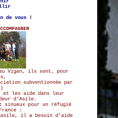
enir
llir
in de vous !
ACCOMPAGNER
 au Vigan, ils sont,
pour
ns,
ociation subventionnée par
t)
t et les aide dans leur
deur d’Asile.
t sinueux pour un réfugié
France :
’asile, il a besoin d’aide