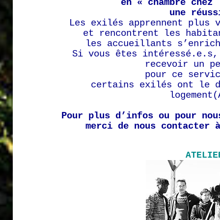
en « chambre chez 
une réuss
Les exilés apprennent plus 
et rencontrent les habita
les accueillants s’enric
Si vous êtes intéressé.e.s,
recevoir un p
p
our ce servi
certains
e
xilés ont le 
logement(
Pour plus d’infos ou pour nou
merci de nous contacter 
ATELIE