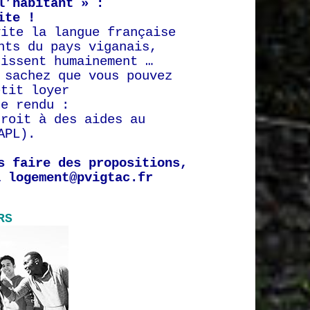
l’habitant » :
ite !
vite la langue française
nts du pays viganais,
hissent humainement …
 sachez que vous pouvez
etit loyer
ce rendu
:
droit à des aides au
APL).
s faire des propositions,
à logement@pvigtac.fr
RS