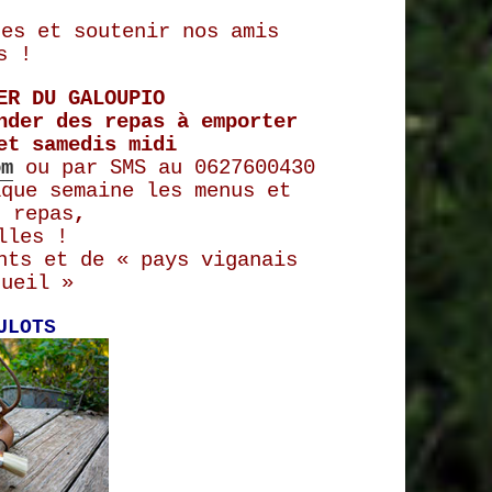
res et soutenir nos amis
s !
ER DU GALOUPIO
nder des repas à emporter
et samedis midi
om
ou par SMS au 0627600430
aque semaine les menus et
s repas
,
lles !
nts et de « pays viganais
cueil »
ULOTS