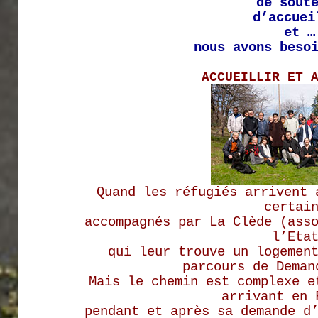
de sout
d’accuei
et …
nous avons beso
ACCUEILLIR ET 
Quand les réfugiés arrivent
certai
accompagnés par La Clède (ass
l’Eta
qui leur trouve un logemen
parcours de Deman
Mais le chemin est complexe e
arrivant en 
pendant et après sa demande d