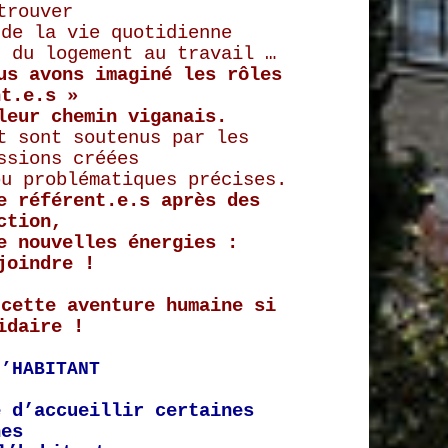
trouver
 de la vie quotidienne
, du logement au travail …
ous avons
imaginé les rôles
nt.e.s »
leur chemin viganais.
t sont soutenus par les
ssions créées
ou problématiques précises.
e référent.e.s après des
ction,
e nouvelles énergies :
joindre !
 cette aventure humaine si
idaire !
L’HABITANT
e d’accueillir certaines
nes