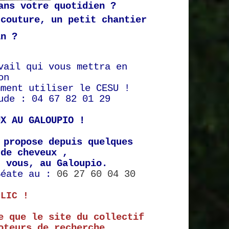
ans votre quotidien ?
 couture, un petit chantier
in ?
vail qui vous mettra en
on
mment utiliser le CESU !
ude : 04 67 82 01 29
UX AU GALOUPIO !
 propose depuis quelques
 de cheveux ,
z vous, au Galoupio.
Béate au
:
06 27 60 04 30
CLIC !
e que le site du collectif
oteurs de recherche.