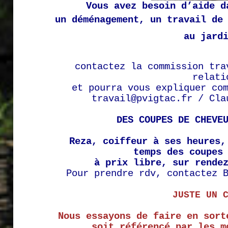
Vous avez besoin d’aide d
un déménagement, un travail de
au jard
contactez
l
a commission tra
relati
et pourra vous expliquer co
travail@pvigtac.fr / Cla
DES COUPES DE CHEVE
Reza, coiffeur à ses heures,
temps des coupes
à prix libre, sur rende
Pour prendre rdv, contactez 
JUSTE UN 
Nous essayons de faire en sort
soit référencé par les m