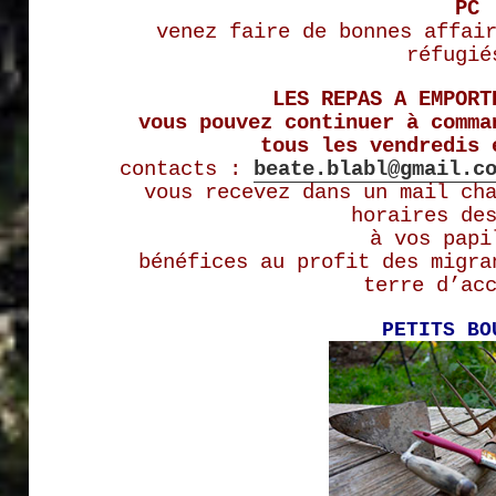
PC
venez faire de bonnes affai
réfugié
LES REPAS A EMPORT
vous pouvez continuer à comma
tous les vendredis 
contacts :
beate.blabl@gmail.c
vous recevez dans un mail ch
horaires de
à vos papi
bénéfices au profit des migra
terre d’ac
PETITS BO