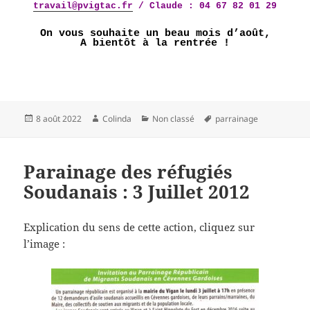
travail@pvigtac.fr
/ Claude : 04 67 82 01 29
On vous souhaite un beau mois d’août,
A bientôt à la rentrée !
Publié
Auteur
Catégories
Mots-
8 août 2022
Colinda
Non classé
parrainage
le
clés
Parainage des réfugiés
Soudanais : 3 Juillet 2012
Explication du sens de cette action, cliquez sur
l’image :