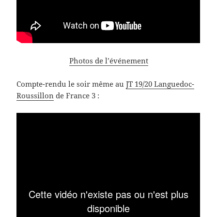
Photos de l’événement
Compte-rendu le soir même au
JT 19/20 Languedoc-
Roussillon
de France 3 :