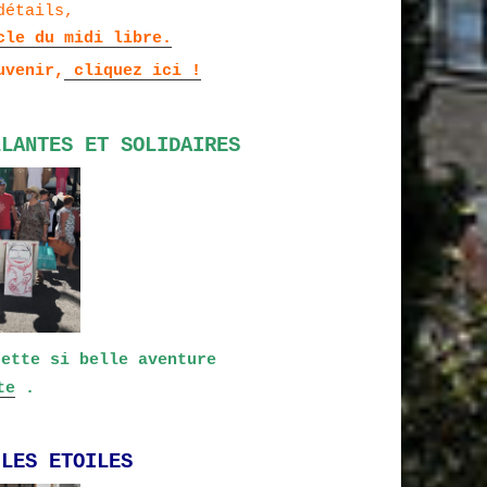
détails,
cle du midi libre.
uvenir,
cliquez ici !
LLANTES ET SOLIDAIRES
cette si belle aventure
te
.
 LES ETOILES