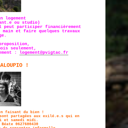
un logement
ant.e ou studio)
l peut participer financièrement
e main et faire quelques travaux
ge.
proposition,
mois seulement,
gement :
logement@pvigtac.fr
GALOUPIO !
en faisant du bien !
sont partagées aux exilé.e.s qui en
i et samedi midi.
 Béate 0627600430