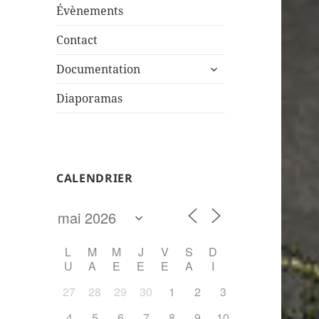
sous-
Évènements
menu
Contact
ouvrir
Documentation
le
sous-
Diaporamas
menu
CALENDRIER
L
M
M
J
V
S
D
U
A
E
E
E
A
I
27
28
29
30
1
2
3
4
5
6
7
8
9
10