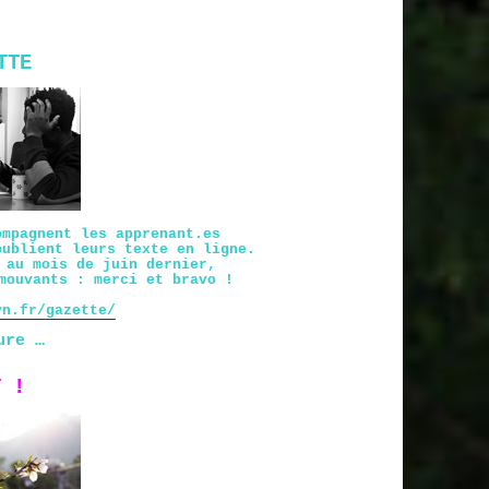
TTE
ompagnent les apprenant.es
publient leurs texte en ligne.
 au mois de juin dernier,
mouvants : merci et bravo !
vn.fr/gazette/
ure …
T !