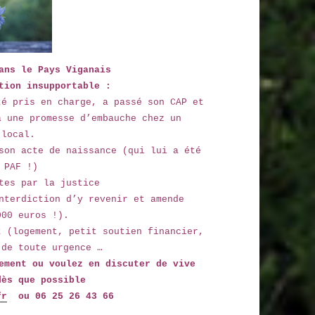
ans le Pays Viganais
tion insupportable :
té pris en charge, a passé son CAP et
a une promesse d’embauche chez un
 local.
son acte de naissance (qui lui a été
 PAF !)
tes par la justice
nterdiction d’y revenir et amende
000 euros !).
t (logement, petit soutien financier,
 de toute urgence …
ement ou voulez en discuter de vive
dès que possible
fr
ou 06 25 26 43 66