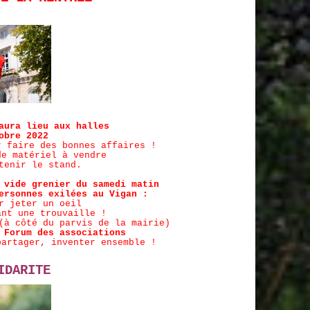
aura lieu aux halles
obre 2022
r faire des bo
nnes affaires !
de matériel à vendre
tenir le stand.
 vide grenier du samedi matin
ersonnes exilées au Vigan :
r jeter un oeil
ant une trouvaille !
(à côté du parvis de la mairie)
 Forum des associations
artager, inventer ensemble !
IDARITE