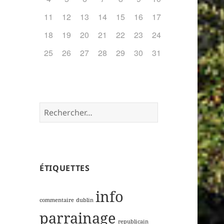
11
12
13
14
15
16
17
18
19
20
21
22
23
24
25
26
27
28
29
30
31
Rechercher :
ÉTIQUETTES
info
commentaire
dublin
parrainage
republicain