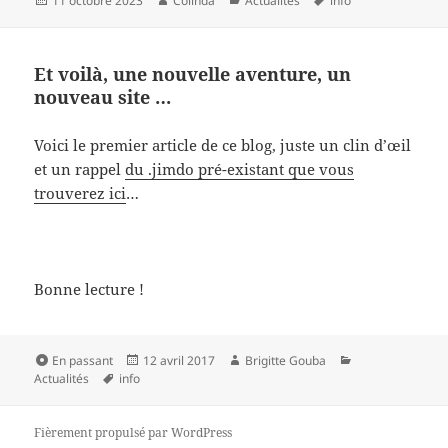
11 octobre 2023
Colinda
Actualités
info
le
clés
Et voilà, une nouvelle aventure, un
nouveau site …
Voici le premier article de ce blog, juste un clin d’œil
et un rappel
du .jimdo pré-existant que vous
trouverez ici
…
Bonne lecture !
Format
Publié
Auteur
Catégories
En passant
12 avril 2017
Brigitte Gouba
Mots-
le
Actualités
info
clés
Fièrement propulsé par WordPress