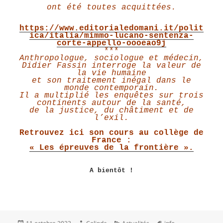
ont été toutes acquittées.
https://www.editorialedomani.it/polit
ica/italia/mimmo-lucano-sentenza-
corte-appello-oooeao9j
***
Anthropologue, sociologue et médecin,
Didier Fassin interroge la valeur de
la vie humaine
et son traitement inégal dans le
monde contemporain.
Il a multiplié les enquêtes sur trois
continents autour de la santé,
de la justice, du châtiment et de
l’exil.
Retrouvez ici son cours au collège de
France :
« Les épreuves de la frontière ».
A bientôt !
Publié
Auteur
Catégories
Mots-