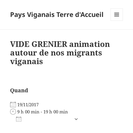
Pays Viganais Terre d'Accueil
MENU
ET
WIDGETS
VIDE GRENIER animation
autour de nos migrants
viganais
Quand
19/11/2017
9 h 00 min - 19 h 00 min
AJOUTER AU CALENDRIER
Télécharger ICS
Calendrier Google