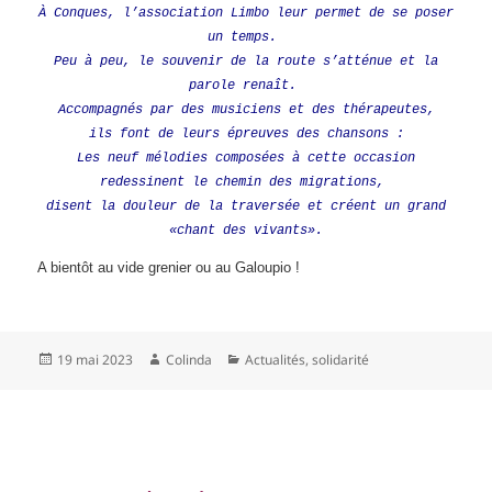
À Conques, l’association Limbo leur permet de se poser
un temps.
Peu à peu, le souvenir de la route s’atténue et la
parole renaît.
Accompagnés par des musiciens et des thérapeutes,
ils font de leurs épreuves des chansons :
Les neuf mélodies composées à cette occasion
redessinent le chemin des migrations,
disent la douleur de la traversée et créent un grand
«chant des vivants».
A bientôt au vide grenier ou au Galoupio !
Publié
Auteur
Catégories
19 mai 2023
Colinda
Actualités
,
solidarité
le