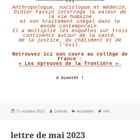
***
Anthropologue, sociologue et médecin,
Didier Fassin interroge la valeur de
la vie humaine
et son traitement inégal dans le
monde contemporain.
Il a multiplié les enquêtes sur trois
continents autour de la santé,
de la justice, du châtiment et de
l’exil.
Retrouvez ici son cours au collège de
France :
« Les épreuves de la frontière ».
A bientôt !
Publié
Auteur
Catégories
Mots-
11 octobre 2023
Colinda
Actualités
info
le
clés
lettre de mai 2023