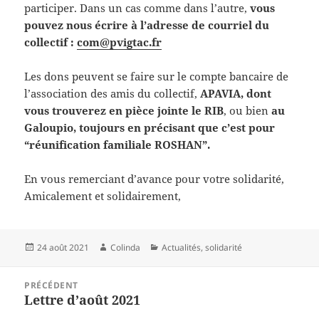
participer. Dans un cas comme dans l’autre,
vous
pouvez nous écrire à l’adresse de courriel du
collectif :
com@pvigtac.fr
Les dons peuvent se faire sur le compte bancaire de
l’association des amis du collectif,
APAVIA, dont
vous trouverez en pièce jointe le RIB
, ou bien
au
Galoupio, toujours en précisant que c’est pour
“réunification familiale ROSHAN”.
En vous remerciant d’avance pour votre solidarité,
Amicalement et solidairement,
Publié
Auteur
Catégories
24 août 2021
Colinda
Actualités
,
solidarité
le
Navigation
PRÉCÉDENT
de
Lettre d’août 2021
Article
l’article
précédent :