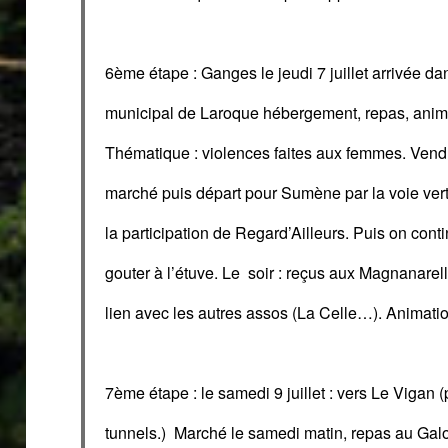
6ème étape
:
Ganges
le jeudi 7 juillet arrivée 
municipal de Laroque hébergement, repas, anim
Thématique : violences faites aux femmes. Ven
marché puis départ pour Sumène par la voie ve
la participation de Regard’Ailleurs. Puis on conti
gouter à l’étuve.
L
e soir :
reçus aux Magnanarel
lien avec les autres assos (
La Celle…
).
Animatio
7ème étape
:
le samedi 9 juillet : v
ers Le Vigan (
tunnels.)
Marché le samedi matin, repas au Gal