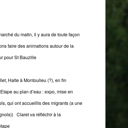
arché du matin, il y aura de toute façon
ns faire des animations autour de la
r pour St Bauzille
llet,
Halte à Montoulieu (?), en fin
.
E
tape
au plan d’eau :
expo, mise en
ols, qui ont accueillis des migrants
(
a une
gnols)
) Claret va réfléchir à la
étape