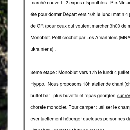
marché couvert : 2 expos disponibles
.
Pic-Nic a
été pour dormir
Départ vers 10h le lundi matin 4 j
de GR (pour ceux qui veulent marcher 3h00 de 
Monoblet.
Petit crochet par Les
Amariniers
(
MNA 
ukrainiens) .
3ème étape
:
Monoblet
vers 17h
le lundi 4 juille
Hyppo. Nous proposons
18h atelier de chant (
buffet bar
plus buvette et
repas
géorgien
sur ré
chorale monoblet.
Pour camper : utiliser le cha
éventuellement héberger q
ue
lq
ue
s personnes da