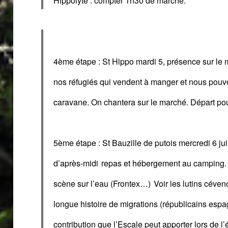
Hippolyte : compter 1h30 de marche.
4ème étape
:
St Hippo
mardi 5, présence sur le m
nos réfugiés qui vendent à manger et nous pouvo
caravane.
On chantera sur le marché.
Départ pou
5ème étape
:
St Bauzille
de putois mercredi 6 jui
d’après-midi
repas et hébergement au camping
scène sur l’eau (Frontex…)
V
oir les lutins céven
longue histoire de migrations (républicains espa
contribution que l’
E
scale peut apporter lors d
e l’