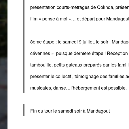
présentation courts-métrages de Colinda, présenta
film « pense à moi »
… et départ pour Mandagou
8ème étape
: le
samedi
9 juillet,
le soir :
Mandag
cévennes » puisque dernière étape !
Réception 
tambouille, petits gateaux préparés par les famill
présenter le collectif ,
témoignage
des familles a
musicales,
danse…
l’hébergement est p
ossible
.
Fin
du tour
le
s
amedi soir
à Mandagout