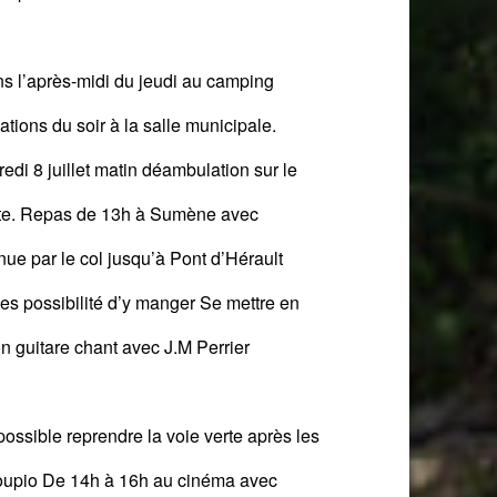
dans l’après-midi du jeudi au camping
ations du soir
à la salle municipale
.
dredi
8 juillet
matin déambulation sur le
rte. Repas de 13h à Sumène avec
nue par le col jusqu’
à Pont d’Hérault
les
possibilité d’y manger
Se mettre en
n guitare chant avec J.M Perrier
possible reprendre la voie verte après les
oupio
De 14h à 16h au cinéma avec