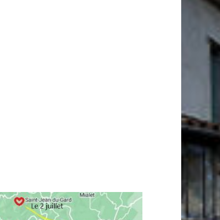
alendrier Google
iCalendar