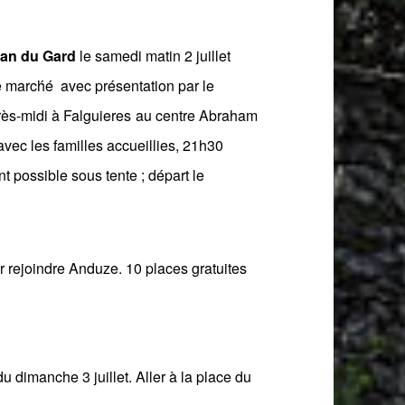
ean du Gard
le samedi matin 2 juillet
le march́é avec présentation par le
près-midi à
Falguieres
au centre Abraham
vec les familles accueillies, 21h30
t possible sous tente ;
départ le
r rejoindre Anduze.
10 places gratuites
u dimanche 3 juillet.
Aller à la place du