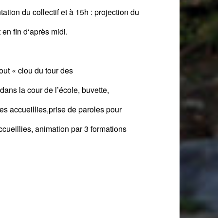
tion du collectif et à 15h : projection du
t
en fin d
‘après midi.
out
« clou du tour des
dans la cour de l’école, buvette,
es accueillies,p
rise de paroles pour
ccueillies, anim
ation
par 3 formations