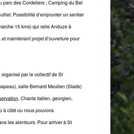
u
parc des Cordeliers ;
Camping du Bel
uillet. P
ossibilité d’
emprunter un sentier
marche 15 kms) qui relie Anduze à
et maintenant projet d’ouverture pour
t organisé par le collectif de St
chapeau), salle Bernard Meulien (Stade)
servation
.
Chants italien, georgien,
mp à côté ou
n
ous pouvons
ns les alentours. Pour arriver à St