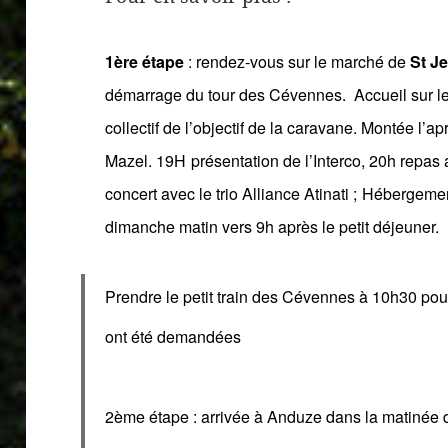
1ère étape
: rendez-vous sur le marché de
St J
démarrage du tour des Cévennes.
A
ccueil sur 
collectif de l’objectif de la caravane. Montée l’a
Mazel.
1
9H
p
résentation de l’Interco,
20h repas a
concert
avec le trio Alliance Atinati ;
H
ébergemen
dimanche matin vers 9h après le petit déjeuner.
P
rendre le petit train des
C
évennes à 10h30 pou
ont été demandée
s
2ème étape
: arrivée à
Anduze
dans la matinée d