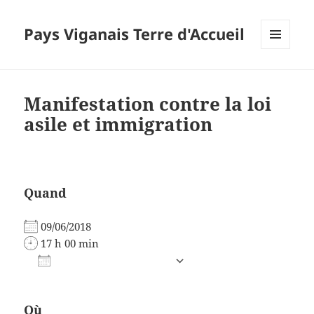
Pays Viganais Terre d'Accueil
MENU
ET
WIDGETS
Manifestation contre la loi
asile et immigration
Quand
09/06/2018
17 h 00 min
AJOUTER AU CALENDRIER
Télécharger ICS
Calendrier Google
Où