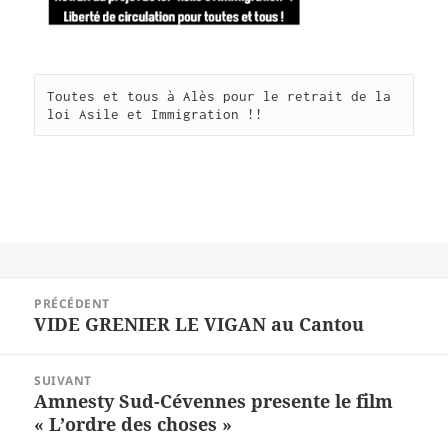
Toutes et tous à Alès pour le retrait de la 
Navigation
PRÉCÉDENT
de
VIDE GRENIER LE VIGAN au Cantou
Article
l’article
précédent :
SUIVANT
Amnesty Sud-Cévennes presente le film
Article
« L’ordre des choses »
suivant :