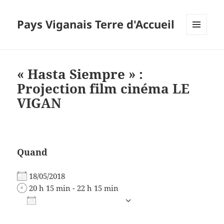
Pays Viganais Terre d'Accueil
MENU
ET
WIDGETS
« Hasta Siempre » :
Projection film cinéma LE
VIGAN
Quand
18/05/2018
20 h 15 min - 22 h 15 min
AJOUTER AU CALENDRIER
Télécharger ICS
Calendrier Google