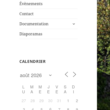
sous-
Évènements
menu
Contact
ouvrir
Documentation
le
sous-
Diaporamas
menu
CALENDRIER
L
M
M
J
V
S
D
U
A
E
E
E
A
I
27
28
29
30
31
1
2
6
3
4
5
7
8
9